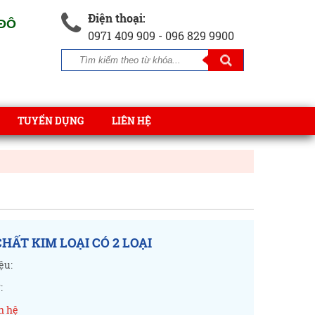
Điện thoại:
 ĐÔ
0971 409 909 - 096 829 9900
TUYỂN DỤNG
LIÊN HỆ
HẤT KIM LOẠI CÓ 2 LOẠI
ệu:
:
n hệ