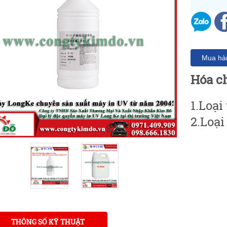
Mua hà
Hóa ch
1.Loại
2.Loại
THÔNG SỐ KỸ THUẬT