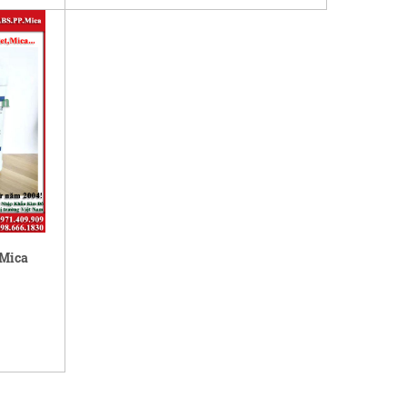
.Mica