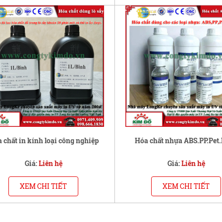
 chất in kính loại công nghiệp
Hóa chất nhựa ABS.PP.Pet
Giá:
Liên hệ
Giá:
Liên hệ
XEM CHI TIẾT
XEM CHI TIẾT