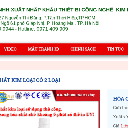
NHH XUẤT NHẬP KHẨU THIẾT BỊ CÔNG NGHỆ KIM
27 Nguyễn Thị Đặng, P.Tân Thới Hiệp,TP.HCM
 Ngõ 61 phố Giáp Nhị, P. Hoàng Mai, TP. Hà Nội
0 9944
Hotline: 0971 409 909
-
VIDEO
MẪU TRANH 3D
CHÍNH SÁCH
TIN TỨC
HẤT KIM LOẠI CÓ 2 LOẠI
HÓA C
Giới thi
Xuất xứ
Giá:
Liê