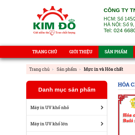
CÔNG TY T
HCM: Số 145/
HÀ NỘI:
Số 9,
Tel: 024 668
TRANG CHỦ
GIỚI THIỆU
SẢN PHẨM
Trang chủ
Sản phẩm
Mực in và Hóa chất
HÓA C
Danh mục sản phẩm
Máy in UV khổ nhỏ
Máy in UV khổ lớn