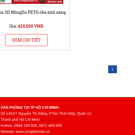
in 3D MingDa PETG che ánh sáng
Giá:
420,000 VNĐ
XEM CHI TIẾT
1
VĂN PHÒNG TẠI TP HỒ CHÍ MINH:
Số 145/27 Nguyễn Thị Đặng, P.Tân Thới Hiệp, Quận 12,
Thành phố Hồ Chí Minh
Hotline: 0968 299 900, 0971 409 909
Website: www.congtykimdo.vn