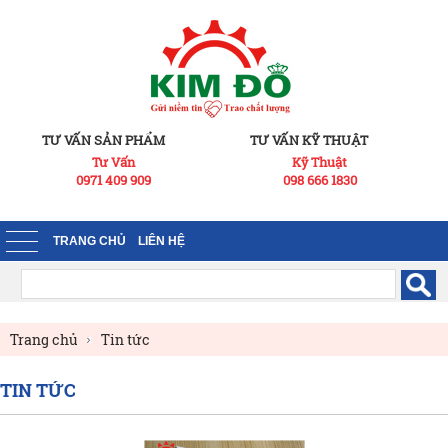
TƯ VẤN SẢN PHẨM
TƯ VẤN KỸ THUẬT
Tư Vấn
Kỹ Thuật
0971 409 909
098 666 1830
TRANG CHỦ
LIÊN HỆ
Trang chủ
Tin tức
TIN TỨC