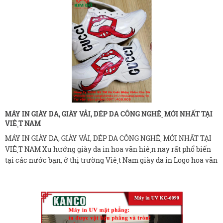
MÁY IN GIÀY DA, GIÀY VẢI, DÉP DA CÔNG NGHỆ MỚI NHẤT TẠI
VIỆT NAM
MÁY IN GIÀY DA, GIÀY VẢI, DÉP DA CÔNG NGHỆ MỚI NHẤT TẠI
VIỆT NAM Xu hướng giày da in hoa văn hiện nay rất phổ biến
tại các nước bạn, ở thị trường Việt Nam giày da in Logo hoa văn
đã và đang được Khách hàng rất ưu chuộng trên thị trường,
các đơn vị nhà cung cấp Giày da hiện toàn nhập khẩu, tuy
nhiên thời gian khá lâu và phụ thuộc vào nhiều yếu tố khiến
hàng về chậm hoặc không được như ý Khách hàng là rất phổ
biến. Cùng tìm hiểu về máy in công nghệ mới trên Da giày