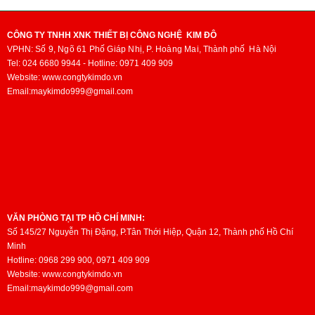
UV
chi
thước
dụng
một
nhất
led
phí
phù
dòng
người
tại
hoặc
đầu
CÔNG TY TNHH XNK THIẾT BỊ CÔNG NGHỆ KIM ĐÔ
hợp.
máy
làm
thị
UV
tư
VPHN:
Số 9, Ngõ 61 Phố Giáp Nhị, P. Hoàng Mai,
Thành phố
Hà Nội
Và
in
công
trường
thủy
vừa
Tel: 024 6680 9944 - Hotline: 0971 409 909
một
khổ
việc
Việt
ngân.
Website: www.congtykimdo.vn
phải,
trong
A3.
văn
Nam,
Email:maykimdo999@gmail.com
Giúp
bạn
những
phòng
với
cho
dễ
các
đang
đa
quá
dàng
loại
dự
dạng
trình
sỡ
máy
định
các
in
hữa
bạn
sẽ
kích
phun
ngay
không
mua
thước
diễn
chiếc
nên
máy
và
ra
máy
bỏ
in
khổ
hết
in
VĂN PHÒNG TẠI TP HỒ CHÍ MINH:
qua
để
in
sức
Số 145/27 Nguyễn Thị Đặng, P.Tân Thới Hiệp, Quận 12, Thành phố Hồ Chí
uv
chính
phục
từ
Minh
nhanh
phẳng
là
vụ
lớn
Hotline: 0968 299 900, 0971 409 909
chóng
Khổ
máy
cho
tới
Website: www.congtykimdo.vn
với
3360
in
công
Email:maykimdo999@gmail.com
nhỏ
khả
tại
uv
việc?
như:
năng
nhà