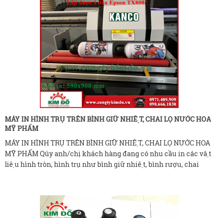
thành phẩm nhé. Hiện nay công nghệ ngành in mới đã được
bán tại thị trường trong nước, điển hình là máy in có thể in trực
tiếp lên t
MÁY IN HÌNH TRỤ TRÊN BÌNH GIỮ NHIỆT, CHAI LỌ NƯỚC HOA
MỸ PHẨM
MÁY IN HÌNH TRỤ TRÊN BÌNH GIỮ NHIỆT, CHAI LỌ NƯỚC HOA
MỸ PHẨM Qúy anh/chị khách hàng đang có nhu cầu in các vật
liệu hình tròn, hình trụ như bình giữ nhiệt, bình rượu, chai
nước hoa, mỹ phẩm … nhưng chưa tìm ra phương pháp in
nhanh. Nhà cung cấp máy in Kim Đô là nơi để anh/chị tham
khảo các các phẩm in tròn theo nhu cầu. Kim Đô có một số mã
máy có thể đặt thiết kế vừa in phẳng, vừa in tròn rất thuận tiện
Máy
sử dụng, các sản phẩm in tròn được in bằng máy in uv sẽ in