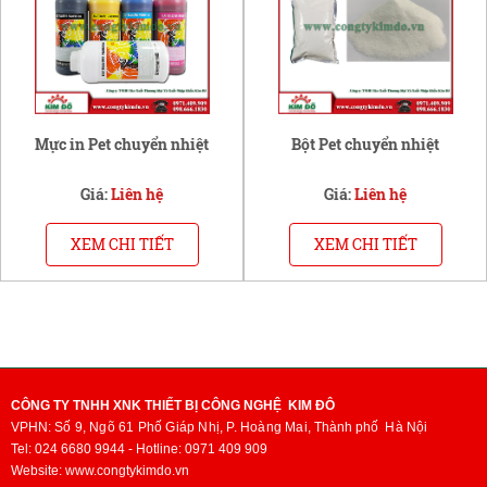
Mực in Pet chuyển nhiệt
Bột Pet chuyển nhiệt
Giá:
Liên hệ
Giá:
Liên hệ
XEM CHI TIẾT
XEM CHI TIẾT
CÔNG TY TNHH XNK THIẾT BỊ CÔNG NGHỆ KIM ĐÔ
VPHN:
Số 9, Ngõ 61 Phố Giáp Nhị, P. Hoàng Mai,
Thành phố
Hà Nội
Tel: 024 6680 9944 - Hotline: 0971 409 909
Website: www.congtykimdo.vn