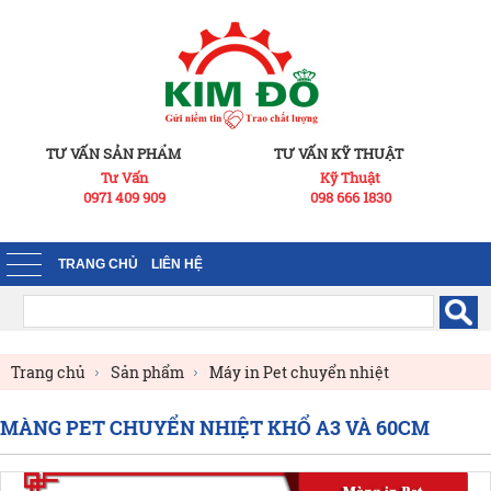
TƯ VẤN SẢN PHẨM
TƯ VẤN KỸ THUẬT
Tư Vấn
Kỹ Thuật
0971 409 909
098 666 1830
TRANG CHỦ
LIÊN HỆ
Trang chủ
Sản phẩm
Máy in Pet chuyển nhiệt
Vật tư tiêu hao in Pet
MÀNG PET CHUYỂN NHIỆT KHỔ A3 VÀ 60CM