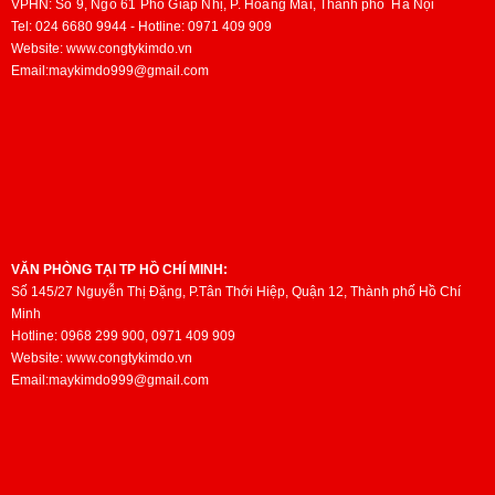
VPHN:
Số 9, Ngõ 61 Phố Giáp Nhị, P. Hoàng Mai,
Thành phố
Hà Nội
Tel: 024 6680 9944 - Hotline: 0971 409 909
Website: www.congtykimdo.vn
Email:maykimdo999@gmail.com
VĂN PHÒNG TẠI TP HỒ CHÍ MINH:
Số 145/27 Nguyễn Thị Đặng, P.Tân Thới Hiệp, Quận 12, Thành phố Hồ Chí
Minh
Hotline: 0968 299 900, 0971 409 909
Website: www.congtykimdo.vn
Email:maykimdo999@gmail.com