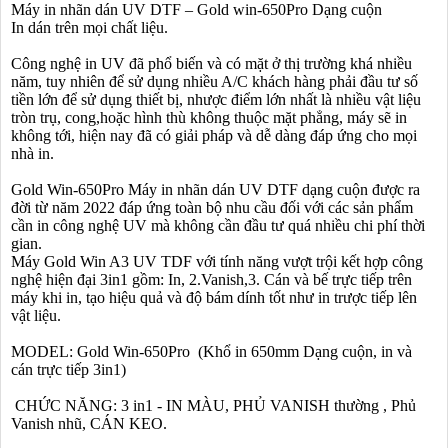
Máy in nhãn dán UV DTF – Gold win-650Pro Dạng cuộn
In dán trên mọi chất liệu.
Công nghệ in UV đã phổ biến và có mặt ở thị trường khá nhiều
năm, tuy nhiên để sử dụng nhiều A/C khách hàng phải đầu tư số
tiền lớn để sử dụng thiết bị, nhược điểm lớn nhất là nhiều vật liệu
tròn trụ, cong,hoặc hình thù không thuộc mặt phẳng, máy sẽ in
không tới, hiện nay đã có giải pháp và dễ dàng đáp ứng cho mọi
nhà in.
Gold Win-650Pro Máy in nhãn dán UV DTF dạng cuộn được ra
đời từ năm 2022 đáp ứng toàn bộ nhu cầu đối với các sản phẩm
cần in công nghệ UV mà không cần đầu tư quá nhiều chi phí thời
gian.
Máy Gold Win A3 UV TDF với tính năng vượt trội kết hợp công
nghệ hiện đại 3in1 gồm: In, 2.Vanish,3. Cán và bế trực tiếp trên
máy khi in, tạo hiệu quả và độ bám dính tốt như in trược tiếp lên
vật liệu.
MODEL: Gold Win-650Pro (Khổ in 650mm Dạng cuộn, in và
cán trực tiếp 3in1)
CHỨC NĂNG: 3 in1 - IN MÀU, PHỦ VANISH thường , Phủ
Vanish nhũ, CÁN KEO.