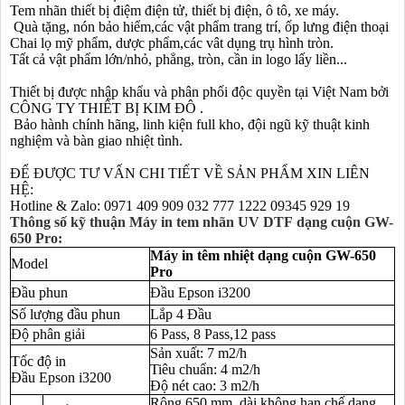
Tem nhãn thiết bị điệm điện tử, thiết bị điện, ô tô, xe máy.
Quà tặng, nón bảo hiểm,các vật phẩm trang trí, ốp lưng điện thoại
Chai lọ mỹ phẩm, dược phẩm,các vât dụng trụ hình tròn.
Tất cả vật phẩm lớn/nhỏ, phẳng, tròn, cần in logo lấy liền...
Thiết bị được nhập khẩu và phân phối độc quyền tại Việt Nam bởi
CÔNG TY THIẾT BỊ KIM ĐÔ .
Bảo hành chính hãng, linh kiện full kho, đội ngũ kỹ thuật kinh
nghiệm và bàn giao nhiệt tình.
ĐỂ ĐƯỢC TƯ VẤN CHI TIẾT VỀ SẢN PHẨM XIN LIÊN
HỆ:
Hotline & Zalo: 0971 409 909 032 777 1222 09345 929 19
Thông số kỹ thuận Máy in tem
nhãn UV DTF
dạng cuộn GW-
650 Pro:
Máy in têm nhiệt dạng cuộn GW-650
Model
Pro
Đầu phun
Đầu
Epson i3200
Số lượng đầu phun
Lắp 4
Đầu
Độ phân giải
6 Pass, 8 Pass,12 pass
Sản xuất: 7 m2/h
Tốc độ in
Tiêu chuẩn: 4 m2/h
Đầu
Epson
i3200
Độ nét cao: 3 m2/h
Rộng 650 mm, dài không hạn chế,dạng