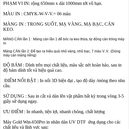
PHẠM VI IN: rộng 650mm x dài 1000mm tới vô hạn.
MÀU IN : CMYK-W-V-V.= 06 màu
MÀNG IN : TRONG SUỐT, MẠ VÀNG, MẠ BẠC, CÁN
KEO.
MÀNG CÁN lần 1 : Màng cán lần 1 để bóc ra keo thừa, tự động cán tróng máy
in.
Màng CÁN lần 2: Để tạo ra hiệu quả nhũ vàng, nhũ bạc, 7 màu V..V.. (Dùng
máy cán màng riêng)
ĐỘ BÁM : Dính trên mọi chất liệu, màu sắc nét hoàn hảo, sau in
độ bám dính tốt và hiệu quả cao.
ĐIỂM NỔI BẬT : In nổi 3D hiện đại , tạo độ dày /mỏng theo nhu
cầu.
SỬ DỤNG : Sau in cắt và dán lên vật phẩm bất kỳ trong vòng 3-5
giây sử dụng ngay.
ƯU ĐIỂM : In nhanh, tiện lợi, nhanh chóng, chất lượng
Máy Gold Win-650Pro in nhãn dán UV DTF ứng dụng cho các
chất liệu và lĩnh vực sau: