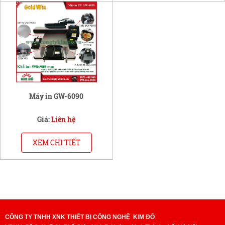
Máy in GW-6090
Giá:
Liên hệ
XEM CHI TIẾT
CÔNG TY TNHH XNK THIẾT BỊ CÔNG NGHỆ KIM ĐÔ