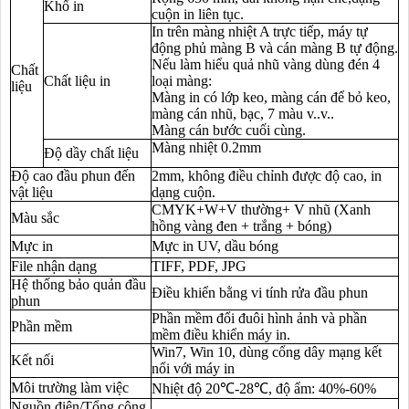
Khổ in
cuộn in liên tục.
In trên màng nhiệt A trực tiếp, máy tự
động phủ màng B và cán màng B tự động.
Nếu làm hiểu quả nhũ vàng dùng đén 4
Chất
Chất liệu in
loại màng:
liệu
Màng in có lớp keo, màng cán để bỏ keo,
màng cán nhũ, bạc, 7 màu v..v..
Màng cán bước cuối cùng.
Màng nhiệt 0.2mm
Độ dầy chất liệu
Độ cao đầu phun đến
2mm, không điều chỉnh được độ cao, in
vật liệu
dạng cuộn.
CMYK+W+V thường+ V nhũ (Xanh
Màu sắc
hồng vàng đen + trắng + bóng)
Mực in
Mực in UV, dầu bóng
File nhận dạng
TIFF, PDF, JPG
Hệ thống bảo quản đầu
Điều khiển bằng vi tính rửa đầu phun
phun
Phần mềm đổi đuôi hình ảnh và phần
Phần mềm
mềm điều khiển máy in.
Win7, Win 10, dùng cổng dây mạng kết
Kết nối
nổi với máy in
Môi trường làm việc
Nhiệt độ 20℃-28℃, độ ẩm: 40%-60%
Nguồn điện/Tổng công