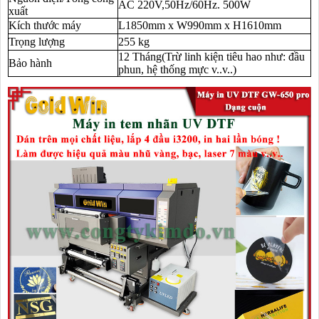
AC 220V,50Hz/60Hz. 500W
xuất
Kích thước máy
L1850mm x W990mm x H1610mm
Trọng lượng
255
kg
12
Tháng(Trừ linh kiện tiêu hao như: đầu
Bảo hành
phun, hệ thống mực v..v..)