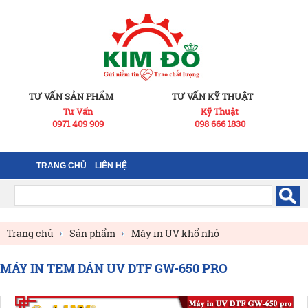
TƯ VẤN SẢN PHẨM
TƯ VẤN KỸ THUẬT
Tư Vấn
Kỹ Thuật
0971 409 909
098 666 1830
TRANG CHỦ
LIÊN HỆ
Trang chủ
Sản phẩm
Máy in UV khổ nhỏ
Máy in UV Gold Win
MÁY IN TEM DÁN UV DTF GW-650 PRO