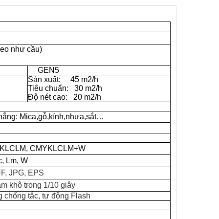
heo như cầu)
GEN5
Sản xuất:
45 m2/h
Tiêu chuẩn:
30 m2/h
Độ nét cao:
20 m2/h
phẳng: Mica,gỗ,kính,nhựa,sắt…
YKLCLM, CMYKLCLM+W
c, Lm, W
FF, JPG, EPS
m khô trong 1/10 giây
 chống tắc, tự động Flash