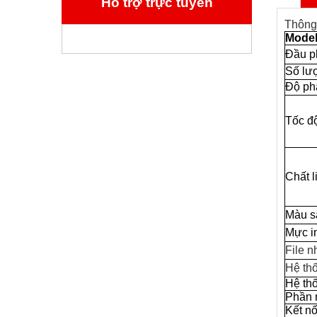
Hỗ trợ trực tuyến
Thông 
Mode
Đầu p
Số lư
Độ ph
Tốc độ
Chất l
Màu s
Mực i
File 
Hệ th
Hệ th
Phần
Kết nố