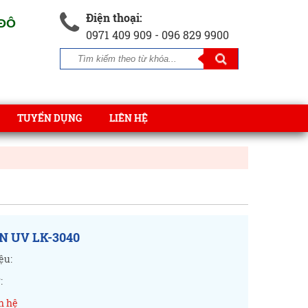
Điện thoại:
 ĐÔ
0971 409 909 - 096 829 9900
TUYỂN DỤNG
LIÊN HỆ
N UV LK-3040
ệu:
:
n hệ