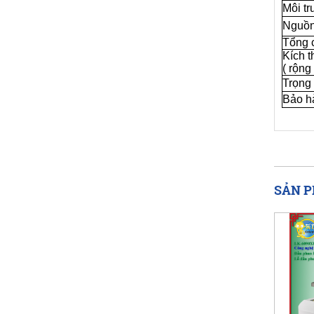
Môi t
Nguồn
Tổng 
Kích 
( rộng
Trọng
Bảo h
SẢN P