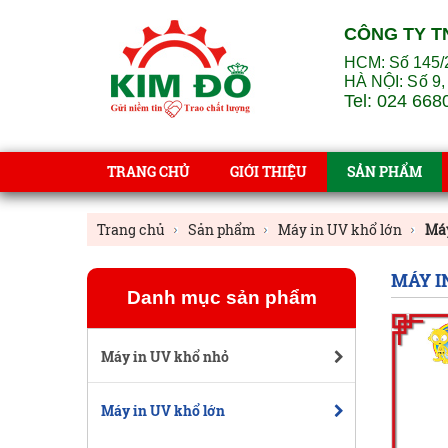
CÔNG TY T
HCM: Số 145/
HÀ NỘI:
Số 9,
Tel: 024 668
TRANG CHỦ
GIỚI THIỆU
SẢN PHẨM
Trang chủ
Sản phẩm
Máy in UV khổ lớn
Má
MÁY I
Danh mục sản phẩm
Máy in UV khổ nhỏ
Máy in UV khổ lớn