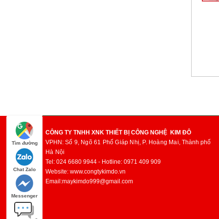
CÔNG TY TNHH XNK THIẾT BỊ CÔNG NGHỆ KIM ĐÔ
VPHN:
Số 9, Ngõ 61 Phố Giáp Nhị, P. Hoàng Mai,
Thành phố
Tìm đường
Hà Nội
Tel: 024 6680 9944 - Hotline: 0971 409 909
Chat Zalo
Website: www.congtykimdo.vn
Email:maykimdo999@gmail.com
Messenger