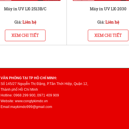
Máy in UV LK-2513B/C
Máy in UV LK-2030
Giá:
Liên hệ
Giá:
Liên hệ
XEM CHI TIẾT
XEM CHI TIẾT
VĂN PHÒNG TẠI TP HỒ CHÍ MINH:
Số 145/27 Nguyễn Thị Đặng, P.Tân Thới Hiệp, Quận 12,
Thành phố Hồ Chí Minh
Hotline: 0968 299 900, 0971 409 909
Website: www.congtykimdo.vn
Email:maykimdo999@gmail.com