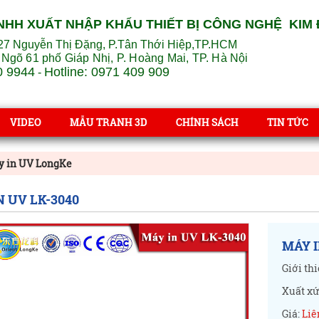
NHH XUẤT NHẬP KHẨU THIẾT BỊ CÔNG NGHỆ KIM
27 Nguyễn Thị Đặng, P.Tân Thới Hiệp,TP.HCM
 Ngõ 61 phố Giáp Nhị, P. Hoàng Mai, TP. Hà Nội
0 9944
Hotline: 0971 409 909
-
VIDEO
MẪU TRANH 3D
CHÍNH SÁCH
TIN TỨC
y in UV LongKe
N UV LK-3040
MÁY I
Giới thi
Xuất xứ
Giá:
Liê