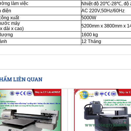
rường làm việc
Nhiệt độ 20
℃
-28
℃
, độ
 điện
AC 220V,50Hz/60Hz
công xuất
5000W
thước máy
5200mm x 3800mm x 
 x dài x cao)
 lượng
1600 kg
ành
12 Tháng
HẨM LIÊN QUAN