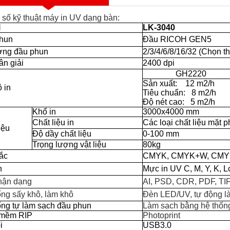
số kỹ thuật máy in UV dạng bàn:
l
LK-3040
hun
Đầu RICOH GEN5
ợng đầu phun
2/3/4/6/8/16/32 (Chọn t
ân giải
2400 dpi
GH2220
Sản xuất:
12 m2/h
 in
Tiêu chuẩn:
8 m2/h
Độ nét cao:
5 m2/h
Khổ in
3000x4000 mm
Chất liệu in
Các loại chất liệu mặt 
iệu
Độ dầy chất liệu
0-100 mm
Trọng lượng vật liệu
80kg
ắc
CMYK, CMYK+W, CM
n
Mực in UV C, M, Y, K, L
nhận dạng
AI, PSD, CDR, PDF, TI
ống sấy khô, làm khô
Đèn LED/UV, tự động là
ống tự làm sạch đầu phun
Làm sạch bằng hệ thống
 mềm RIP
Photoprint
i
USB3.0