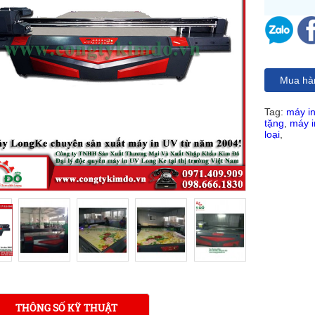
Mua hà
Tag:
máy i
tặng
,
máy i
loại
,
THÔNG SỐ KỸ THUẬT