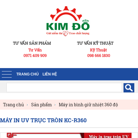
TƯ VẤN SẢN PHẨM
TƯ VẤN KỸ THUẬT
Tư Vấn
Kỹ Thuật
0971 409 909
098 666 1830
TRANG CHỦ
LIÊN HỆ
Trang chủ
Sản phẩm
Máy in bình giữ nhiệt 360 độ
Máy in UV chuyên in trục tròn
MÁY IN UV TRỤC TRÒN KC-R360