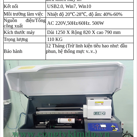
Kết nối
USB2.0, Win7, Win10
Môi trường làm việc
Nhiệt độ 20℃-28℃, độ ẩm: 40%-60%
Nguồn điện/Tổng
AC 220V,50Hz/60Hz. 500W
công xuất
Kích thước máy
Dài 1250 X Rộng 820 X cao 790 mm
Trọng lượng
110 KG
12 Tháng
(Trừ linh kiện tiêu hao như: đầu
Bảo hành
phun, hệ thống mực v..v..)