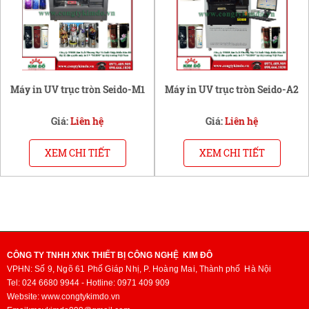
Máy in UV trục tròn Seido-M1
Máy in UV trục tròn Seido-A2
Giá:
Liên hệ
Giá:
Liên hệ
XEM CHI TIẾT
XEM CHI TIẾT
CÔNG TY TNHH XNK THIẾT BỊ CÔNG NGHỆ KIM ĐÔ
VPHN:
Số 9, Ngõ 61 Phố Giáp Nhị, P. Hoàng Mai,
Thành phố
Hà Nội
Tel: 024 6680 9944 - Hotline: 0971 409 909
Website: www.congtykimdo.vn