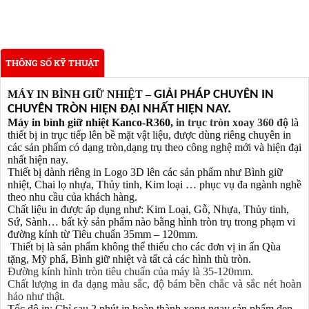
THÔNG SỐ KỸ THUẬT
MÁY IN BÌNH GIỮ NHIỆT
–
GIẢI PHÁP CHUYÊN IN
CHUYÊN TRÒN HIỆN ĐẠI NHẤT HIỆN NAY.
Máy in bình giữ nhiệt Kanco-R360,
in trục tròn xoay 360 độ
là
thiết bị in trục tiếp lên bề mặt vật liệu, được dùng riêng chuyên in
các sản phẩm có dạng tròn,dạng trụ theo công nghệ mới và hiện đại
nhất hiện nay.
Thiết bị dành riêng in Logo 3D lên các sản phẩm như Bình giữ
nhiệt, Chai lọ nhựa, Thủy tinh, Kim loại … phục vụ đa ngành nghề
theo nhu cầu của khách hàng.
Chất liệu in được áp dụng như: Kim Loại, Gỗ, Nhựa, Thủy tinh,
Sứ, Sành… bất kỳ sản phẩm nào bằng hình tròn trụ trong phạm vi
đường kính từ Tiêu chuẩn 35mm – 120mm.
Thiết bị là sản phẩm không thể thiếu cho các đơn vị in ấn Qùa
tặng, Mỹ phẩ, Bình giữ nhiệt và tất cả các hình thù tròn.
Đường kính hình tròn tiêu chuẩn của máy là
35
-
12
0mm.
Chất lượng in đa dạng màu sắc, độ bám bền chắc và sắc nét hoàn
hảo như thật.
Tốc độ in: Chỉ sau 2 phút in hoàn thành xong ngay sản phẩm đẹp