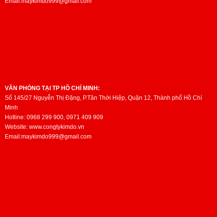
Email:maykimdo999@gmail.com
VĂN PHÒNG TẠI TP HỒ CHÍ MINH:
Số 145/27 Nguyễn Thị Đặng, P.Tân Thới Hiệp, Quận 12, Thành phố Hồ Chí
Minh
Hotline: 0968 299 900, 0971 409 909
Website: www.congtykimdo.vn
Email:maykimdo999@gmail.com