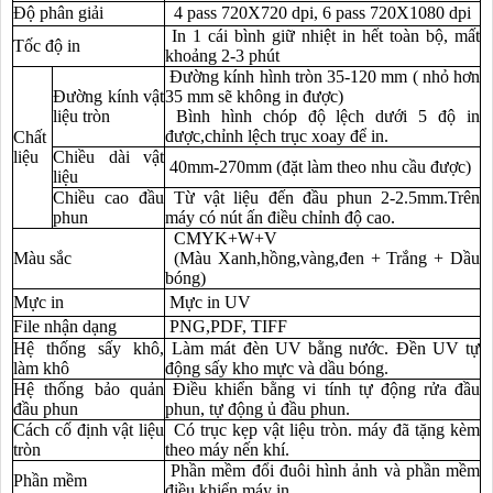
Độ phân giải
4 pass 720X720 dpi, 6 pass 720X1080 dpi
In 1 cái bình giữ nhiệt in hết toàn bộ, mất
Tốc độ in
khoảng
2-3 phút
Đường kính hình tròn 35-120 mm ( nhỏ hơn
Đường kính vật
35 mm sẽ không in được)
liệu tròn
Bình hình chóp độ lệch dưới 5 độ in
được,chỉnh lệch trục xoay để in.
Chất
liệu
Chiều dài vật
40mm-270mm (đặt làm theo nhu cầu được)
liệu
Chiều cao đầu
Từ vật liệu đến đầu phun 2-2.5mm.Trên
phun
máy có nút ấn điều chỉnh độ cao.
CMYK+W+V
Màu sắc
(Màu Xanh,hồng,vàng,đen + Trắng + Dầu
bóng)
Mực in
Mực in UV
File nhận dạng
PNG,PDF, TIFF
Hệ thống sấy khô,
Làm mát đèn UV bằng nước. Đền UV tự
làm khô
động sấy kho mực và dầu bóng.
Hệ thống bảo quản
Điều khiển bằng vi tính tự động rửa đầu
đầu phun
phun, tự động ủ đầu phun.
Cách cố định vật liệu
Có trục kẹp vật liệu tròn
. máy đã tặng kèm
tròn
theo máy nến khí.
Phần mềm đổi đuôi hình ảnh và phần mềm
Phần mềm
điều khiển máy in.