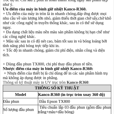
như ý.
Ưu điểm của máy in bình giữ nhiệt Kanco-R360.
+ Ưu điểm của máy in tròn là in nhanh chóng,đáp ứng được mọi
nhu cầu về sản lượng lớn nhỏ, giảm thiểu thời gian chờ sấy,chờ khô
như các công nghệ in truyền thống khác, sau in có thể sử dụng
ngay.
+ Đa dạng chất liệu màu nền màu sản phẩm không bị hạn chế như
các công nghệ khác.
+ Màu sắc sau in có độ nét cao, bám tốt sau in và bóng loáng bởi
tính năng phủ bóng trực tiếp khi in.
+ Tốc độ in nhanh chóng, giảm chi phí điện, nhân công và diện
tích.
+ Dùng đầu phun TX800, chi phí thay đầu phun rẻ tiền.
Nhược điểm của máy in
bình giữ nhiệt Kanco-R360
:
+ Nhựa điểm của thiết bị là chỉ dùng để in các sản phẩm hình trụ
mà không áp dụng được in phẳng.
Thông số kỹ thuật máy in UV trục tròn
Kanco-R360
:
THÔNG SỐ KỸ THUẬT
Model
Kanco-R360
(in trục tròn xoay 360 độ)
Đầu phun
Đầu Epson TX800
Tiêu chuẩn l
ắp
03 đầu phun (gồm
đầu phun
Số lượng đầu phun
trắng+màu+dầu bóng)