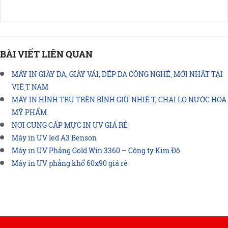
BÀI VIẾT LIÊN QUAN
MÁY IN GIÀY DA, GIÀY VẢI, DÉP DA CÔNG NGHỆ MỚI NHẤT TẠI
VIỆT NAM
MÁY IN HÌNH TRỤ TRÊN BÌNH GIỮ NHIỆT, CHAI LỌ NƯỚC HOA
MỸ PHẨM
NƠI CUNG CẤP MỰC IN UV GIÁ RẺ
Máy in UV led A3 Benson
Máy in UV Phẳng Gold Win 3360 – Công ty Kim Đô
Máy in UV phẳng khổ 60x90 giá rẻ