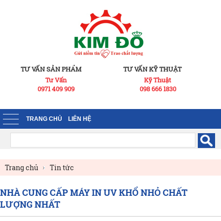
TƯ VẤN SẢN PHẨM
TƯ VẤN KỸ THUẬT
Tư Vấn
Kỹ Thuật
0971 409 909
098 666 1830
TRANG CHỦ
LIÊN HỆ
Trang chủ
Tin tức
NHÀ CUNG CẤP MÁY IN UV KHỔ NHỎ CHẤT
LƯỢNG NHẤT