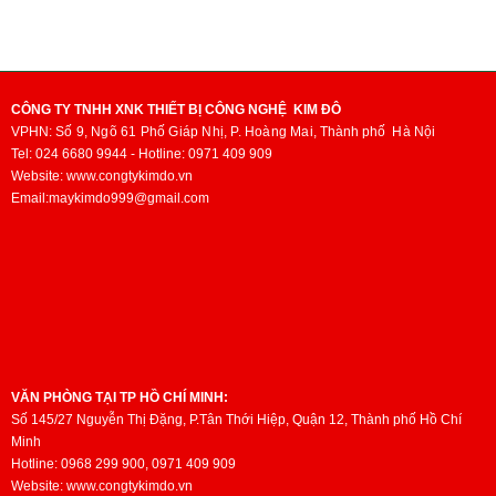
CÔNG TY TNHH XNK THIẾT BỊ CÔNG NGHỆ KIM ĐÔ
VPHN:
Số 9, Ngõ 61 Phố Giáp Nhị, P. Hoàng Mai,
Thành phố
Hà Nội
Tel: 024 6680 9944 - Hotline: 0971 409 909
Website: www.congtykimdo.vn
Email:maykimdo999@gmail.com
VĂN PHÒNG TẠI TP HỒ CHÍ MINH:
Số 145/27 Nguyễn Thị Đặng, P.Tân Thới Hiệp, Quận 12, Thành phố Hồ Chí
Minh
Hotline: 0968 299 900, 0971 409 909
Website: www.congtykimdo.vn