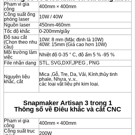
Phạm vi gia
400mm × 400mm
công
Công suất ống
10W / 40W
phóng laser
Nguồn laser
450nm-460nm
Tốc độ khắc
0-200mm/giây
Độ sau cắt
10W: 8 mm (Mặc định là 10W)
(Chọn theo nhu
40W: 15mm (Giá cao hơn 10W)
cầu)
Môi trường làm
Nhiệt độ 0-35 ° C, độ ẩm 5 % -95 %
việc
File nhận dạng
STL, SVG,DXF,JPEG , PNG
Mica ,Gỗ, Tre, Da, Vải, Kính,thủy tinh
Nguyên liệu
phale, Nhựa, v..v..
khắc, cắt
các loại vật liệu phi kim loại.
Snapmaker Artisan 3 trong 1
Thông số về
Điêu khắc và cắt CNC
Phạm vi gia
400mm × 400mm
công
Công suất trục
200W