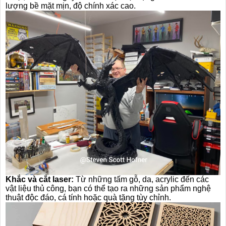
lượng bề mặt mịn, độ chính xác cao.
Khắc và cắt laser:
Từ những tấm gỗ, da, acrylic đến các
vật liệu thủ công, bạn có thể tạo ra những sản phẩm nghệ
thuật độc đáo, cá tính hoặc quà tặng tùy chỉnh.