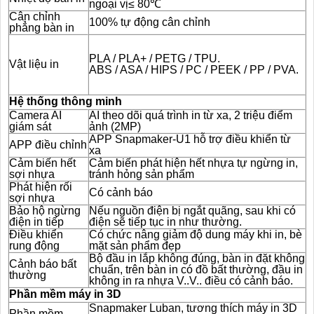
ngoại vị≤ 80℃
Cân chỉnh
100% tự động cân chỉnh
phẳng bàn in
PLA / PLA+ / PETG / TPU.
Vật liệu in
ABS / ASA / HIPS / PC / PEEK / PP / PVA.
Hệ thống thông minh
Camera AI
AI theo dõi quá trình in từ xa, 2 triệu điểm
giám sát
ảnh (2MP)
APP Snapmaker-U1 hỗ trợ điều khiển từ
APP điều chỉnh
xa
Cảm biến hết
Cảm biến phát hiện hết nhựa tự ngừng in,
sợi nhựa
tránh hỏng sản phẩm
Phát hiện rối
Có cảnh báo
sợi nhựa
Bảo hộ ngừng
Nếu nguồn điện bị ngắt quãng, sau khi có
điện in tiếp
điện sẽ tiếp tục in như thường.
Điều khiển
Có chức nâng giảm độ dung máy khi in, bè
rung động
mặt sản phẩm đẹp
Bộ đầu in lắp không đúng, bàn in đặt không
Cảnh báo bất
chuẩn, trên bàn in có đồ bất thường, đầu in
thường
không in ra nhựa V..V.. điều có cảnh báo.
Phần mềm máy in 3D
Snapmaker Luban, tương thích máy in 3D
Phần mềm