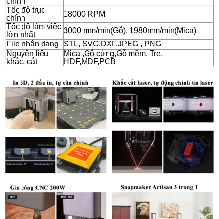
chính
Tốc độ trục
18000 RPM
chính
Tốc độ làm việc
3000 mm/min(Gỗ), 1980mm/min(Mica)
lớn nhất
File nhận dạng
STL, SVG,DXF,JPEG , PNG
Nguyên liệu
Mica ,Gỗ cứng,Gỗ mềm, Tre,
khắc, cắt
HDF,MDF,PCB