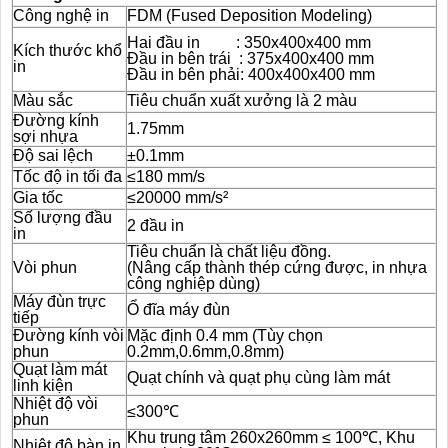
Công nghệ in
FDM (Fused Deposition Modeling)
Hai đầu in : 350x400x400 mm
Kích thước khổ
Đầu in bên trái : 375x400x400 mm
in
Đầu in bên phải: 400x400x400 mm
Màu sắc
Tiêu chuẩn xuất xưởng là 2 màu
Đường kính
1.75mm
sợi nhựa
Độ sai lệch
±0.1mm
Tốc độ in tối đa
≤180 mm/s
Gia tốc
≤20000 mm/s²
Số lượng đầu
2 đầu in
in
Tiêu chuẩn là chất liệu đồng.
Vòi phun
(Nâng cấp thành thép cứng được, in nhựa
công nghiệp dùng)
Máy đùn trực
Ổ đĩa máy đùn
tiếp
Đường kính vòi
Mặc định 0.4 mm (Tùy chọn
phun
0.2mm,0.6mm,0.8mm)
Quạt làm mát
Quạt chính và quạt phụ cùng làm mát
linh kiện
Nhiệt độ vòi
≤300℃
phun
Khu trung tâm 260x260mm ≤ 100℃, Khu
Nhiệt độ bàn in