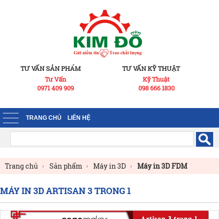
TƯ VẤN SẢN PHẨM
TƯ VẤN KỸ THUẬT
Tư Vấn
Kỹ Thuật
0971 409 909
098 666 1830
TRANG CHỦ
LIÊN HỆ
Trang chủ
Sản phẩm
Máy in 3D
Máy in 3D FDM
MÁY IN 3D ARTISAN 3 TRONG 1