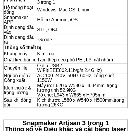
3 trong 1
Hệ thống hoạt
Windows, Mac OS, Linux
động
Snapmaker
Hỗ trợ Android, iOS
APP
Định dạng đầu
STL, OBJ
vào
Định dạng đầu
.Gcode
ra
Thông số thiết bị
Khung máy
Kim Loại
Chất liệu bàn in
Tấm thép dẻo phủ PEI, bề mặt nhám
Ổ đĩa USB /
Chuyển file
WiFi(IEEE802.11b/g/n,2.4GHz)
Nguồn điện /
AC 100-240V, 50Hz-60Hz, công suốt
Công xuất
1150W
Máy in: L620 x W580 x H634mm, trọng
Kích thước &
lượng tịnh 52.9KG
trọng lượng
Vỏ che: L943 x W665 x H705mm
Sau khi đóng
Kích thước L580 x W540 x H500mm,trọng
gói
lượng 26KG
Snapmaker Artisan 3 trong 1
Thông số về
Điêu khắc và cắt bằng laser