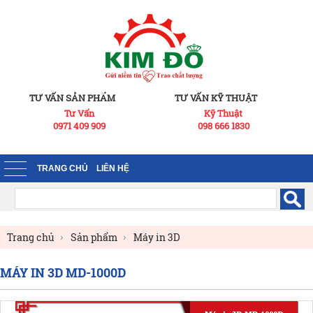
TƯ VẤN SẢN PHẨM
TƯ VẤN KỸ THUẬT
Tư Vấn
Kỹ Thuật
0971 409 909
098 666 1830
TRANG CHỦ
LIÊN HỆ
Trang chủ
Sản phẩm
Máy in 3D
Máy in 3D công nghiệp
MÁY IN 3D MD-1000D