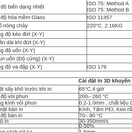
ISO 75: Method A
 độ biến dạng nhiệt
ISO 75: Method B
t độ hóa mềm Glass
ISO 11357
số nóng chảy
220°C, 2.16KG
 độ kéo đứt (X-Y)
ãn dài khi đứt (X-Y)
g độ uốn (X-Y)
n uốn (Độ cứng) (X-Y)
 độ va đập (X-Y)
ISO 179
Cài đặt in 3D khuyến
ặt sấy khô trước khi in
65°C,4 giờ
 độ vòi phun
200– 260 °C
 kính vòi phun
0.2-1.0mm , chất liệu
mặt bàn in
Kính, Tấm PEI, Keo r
 độ bàn in
70– 80 °C
ộ in
30-350mm/s
0-50%