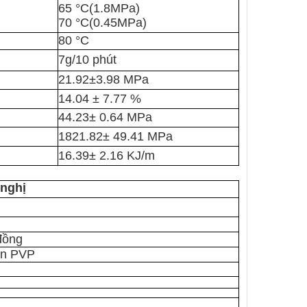
65 °C(1.8MPa)
70 °C(0.45MPa)
80 °C
7g/10 phút
21.92±3.98 MPa
14.04 ± 7.77 %
44.23± 0.64 MPa
1821.82± 49.41 MPa
16.39± 2.16 KJ/m
 nghị
 đồng
ắn PVP