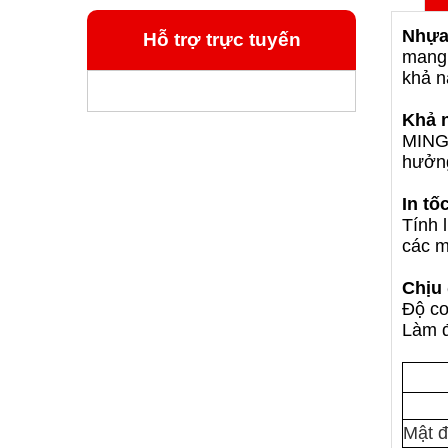
Nhựa
Hỗ trợ trực tuyến
mang 
khả n
Khả 
MINGD
hưởng
In tố
Tính 
các m
Chịu
Độ co
Làm đ
Mật 