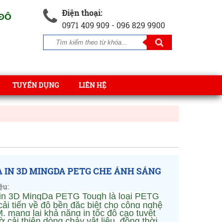
Điện thoại:
 ĐÔ
0971 409 909 - 096 829 9900
TUYỂN DỤNG
LIÊN HỆ
 IN 3D MINGDA PETG CHE ÁNH SÁNG
ệu:
in 3D MingDa PETG Tough
là loại PETG
ải tiến về độ bền đặc biệt cho công nghệ
, mang lại khả năng in tốc độ cao tuyệt
ờ cải thiện dòng chảy vật liệu, đồng thời