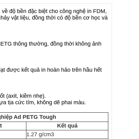
n về độ bền đặc biệt cho công nghệ in FDM,
chảy vật liệu, đồng thời có độ bền cơ học và
PETG thông thường, đồng thời không ảnh
 đạt được kết quả in hoàn hảo trên hầu hết
t (axit, kiềm nhẹ).
a tịa cức tím, không dẽ phai màu.
nghiệp Ad PETG Tough
t
Kết quả
1.27 g/cm3