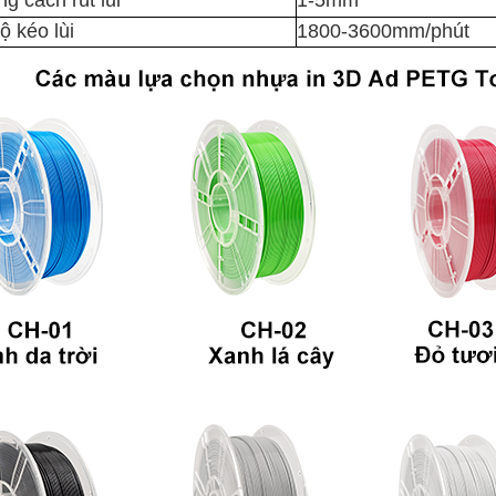
g cách rút lui
1-5mm
ộ kéo lùi
1800-3600mm/phút