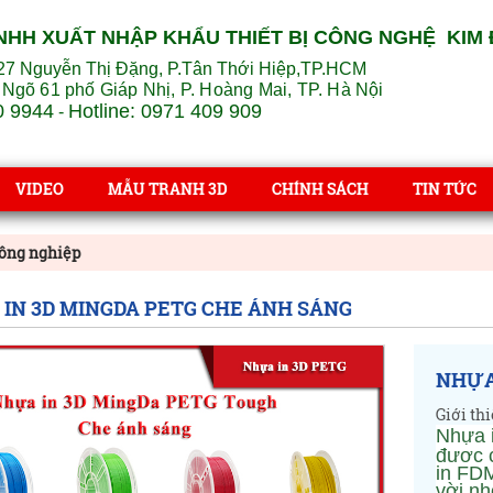
NHH XUẤT NHẬP KHẨU THIẾT BỊ CÔNG NGHỆ KIM
27 Nguyễn Thị Đặng, P.Tân Thới Hiệp,TP.HCM
 Ngõ 61 phố Giáp Nhị, P. Hoàng Mai, TP. Hà Nội
0 9944
Hotline: 0971 409 909
-
VIDEO
MẪU TRANH 3D
CHÍNH SÁCH
TIN TỨC
công nghiệp
IN 3D MINGDA PETG CHE ÁNH SÁNG
NHỰA
Giới thi
Nhựa 
được c
in FDM
vời nh