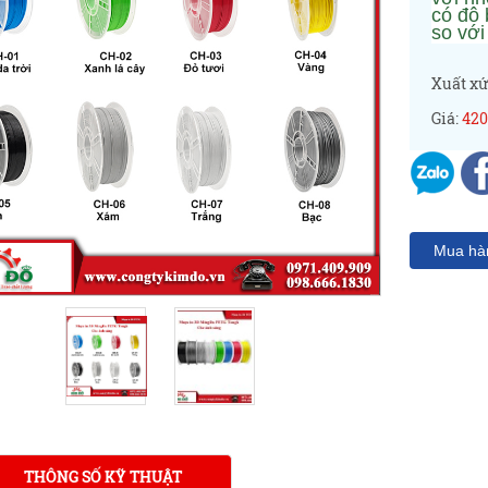
có độ 
so với
Xuất xứ
Giá:
42
Mua hà
THÔNG SỐ KỸ THUẬT