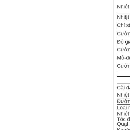
Nhiệt
Nhiệ
Chỉ 
Cường
Độ gi
Cườn
Mô-đu
Cường
Cài đ
Nhiệt
Đường
Loại 
Nhiệt
Tốc đ
Quạt