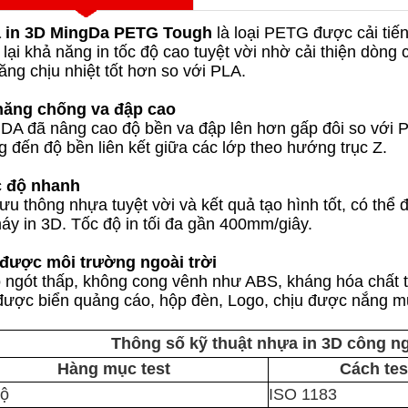
 in 3D MingDa PETG Tough
là loại PETG được cải tiế
lại khả năng in tốc độ cao tuyệt vời nhờ cải thiện dòng 
ăng chịu nhiệt tốt hơn so với PLA.
năng chống va đập cao
A đã nâng cao độ bền va đập lên hơn gấp đôi so với 
 đến độ bền liên kết giữa các lớp theo hướng trục Z.
c độ nhanh
lưu thông nhựa tuyệt vời và kết quả tạo hình tốt, có thể
áy in 3D. Tốc độ in tối đa gần 400mm/giây.
 được môi trường ngoài trời
 ngót thấp, không cong vênh như ABS,
kháng hóa chất tố
ược biển quảng cáo, hộp đèn, Logo, chịu được nắng mự
Thông số kỹ thuật nhựa in 3D công 
Hàng mục test
Cách tes
độ
ISO 1183