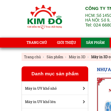
CÔNG TY T
HCM: Số 145/
HÀ NỘI:
Số 9,
Tel: 024 668
TRANG CHỦ
GIỚI THIỆU
SẢN PHẨM
Trang chủ
Sản phẩm
Máy in 3D
Máy in 3D 
NHỰA 
Danh mục sản phẩm
Máy in UV khổ nhỏ
Máy in UV khổ lớn