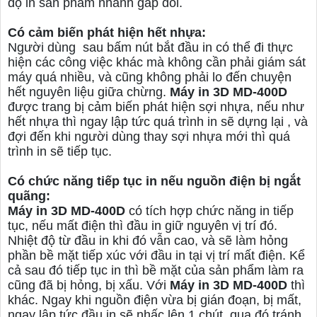
độ in sản phẩm nhanh gấp đôi.
Có cảm biến phát hiện hết nhựa:
Người dùng sau bấm nút bắt đầu in có thể đi thực
hiện các công việc khác mà không cần phải giám sát
máy quá nhiều, và cũng không phải lo đến chuyện
hết nguyên liệu giữa chừng.
Máy in 3D MD-400D
được trang bị cảm biến phát hiện sợi nhựa, nếu như
hết nhựa thì ngay lập tức quá trình in sẽ dựng lại , và
đợi đến khi người dùng thay sợi nhựa mới thì quá
trình in sẽ tiếp tục.
Có chức năng
tiếp tục in nếu nguồn điện bị ngắt
quãng
:
Máy in 3D MD-400D
có tích hợp chức năng in tiếp
tục, nếu mất điện thì đầu in giữ nguyên vị trí đó.
Nhiệt độ từ đầu in khi đó vẫn cao, và sẽ làm hỏng
phần bề mặt tiếp xúc với đầu in tại vị trí mất điện. Kể
cả sau đó tiếp tục in thì bề mặt của sản phẩm làm ra
cũng đã bị hỏng, bị xấu. Với
Máy in 3D MD-400D
thì
khác. Ngay khi nguồn điện vừa bị gián đoạn, bị mất,
ngay lập tức đầu in sẽ nhấc lên 1 chút, qua đó tránh