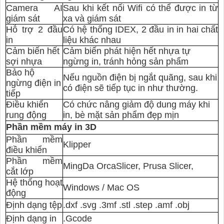
Camera AI
Sau khi kết nối Wifi có thể được in từ
giám sát
xa và giám sát
Hỗ trợ 2 đầu
Có
hệ thống IDEX
, 2 đầu in in hai chất
in
liệu khác nhau
Cảm biến hết
Cảm biến phát hiện hết nhựa tự
sợi nhựa
ngừng in, tránh hỏng sản phẩm
Bảo hộ
Nếu nguồn điện bị ngắt quãng, sau khi
ngừng điện in
có điện sẽ tiếp tục in như thường.
tiếp
Điều khiển
Có chức nâng giảm độ dung máy khi
rung động
in, bè mặt sản phẩm đẹp mịn
Phần mềm máy in 3D
Phần mềm
Klipper
điều khiển
Phần mềm
MingDa OrcaSlicer, Prusa Slicer,
cắt lớp
Hệ thống hoạt
Windows / Mac OS
động
Định dạng tệp
.dxf .svg .3mf .stl .step .amf .obj
Định dạng in
.Gcode