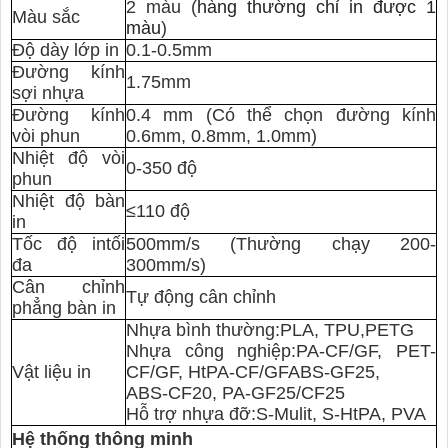
2 màu (
hàng thường chỉ in được 1
Màu sắc
màu
)
Độ dày lớp in
0.1-0.5mm
Đường kính
1.75mm
sợi nhựa
Đường kính
0.4 mm (Có thể chọn đường kính
vòi phun
0.6mm, 0.8mm, 1.0mm)
Nhiệt độ vòi
0-350 độ
phun
Nhiệt độ bàn
≤110 độ
in
Tốc độ in
tối
500mm/s (Thường chạy 200-
đa
300mm/s)
Cân chỉnh
Tự động cân chỉnh
phẳng bàn in
Nhựa bình thường:PLA, TPU,PETG
Nhựa công nghiệp:
PA-CF/GF, PET-
Vật liệu in
CF/GF, HtPA-CF/GFABS-GF25,
ABS-CF20, PA-GF25/CF25
Hỗ trợ nh
ự
a đỡ
:
S-Mulit, S-HtPA, PVA
Hệ thống thông minh