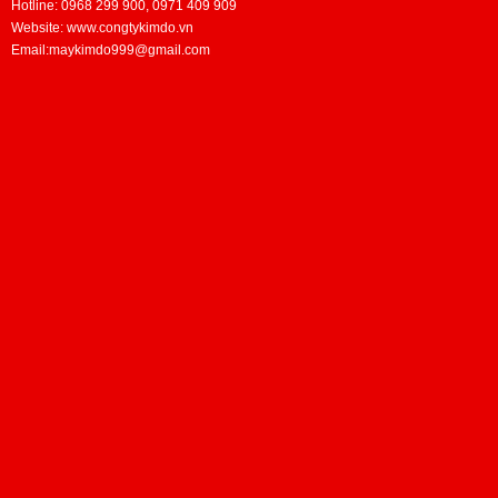
Hotline: 0968 299 900, 0971 409 909
Website: www.congtykimdo.vn
Email:maykimdo999@gmail.com