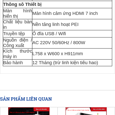
Thông sô Thiết bị
Màn hình
Màn hình cảm ứng HDMI 7 inch
hiển thị
Chất liệu bàn
Nền tảng linh hoạt PEI
in
Truyền tệp
Ổ đĩa USB / Wifi
Nguồn điện /
AC 220V 50/60Hz / 800W
Công xuất
Kích thước
L758 x W600 x H911mm
máy in
Bảo hành
12 Tháng (trừ linh kiện tiêu hao)
SẢN PHẨM LIÊN QUAN