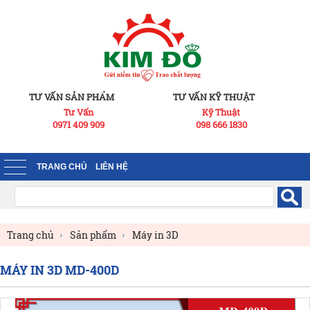
TƯ VẤN SẢN PHẨM
TƯ VẤN KỸ THUẬT
Tư Vấn
Kỹ Thuật
0971 409 909
098 666 1830
TRANG CHỦ
LIÊN HỆ
Trang chủ
Sản phẩm
Máy in 3D
Máy in 3D công nghiệp
MÁY IN 3D MD-400D